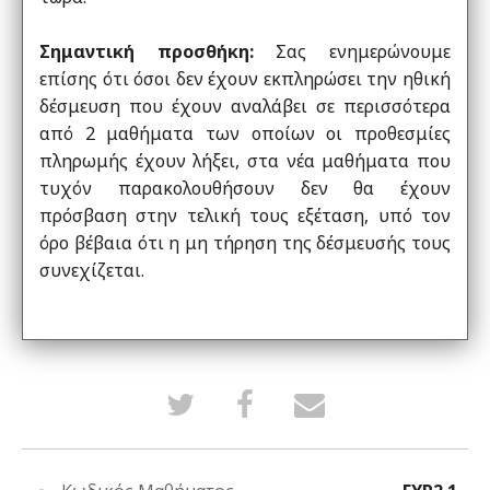
Σημαντική προσθήκη:
Σας ενημερώνουμε
επίσης ότι όσοι δεν έχουν εκπληρώσει την ηθική
δέσμευση που έχουν αναλάβει σε περισσότερα
από 2 μαθήματα των οποίων οι προθεσμίες
πληρωμής έχουν λήξει, στα νέα μαθήματα που
τυχόν παρακολουθήσουν δεν θα έχουν
πρόσβαση στην τελική τους εξέταση, υπό τον
όρο βέβαια ότι η μη τήρηση της δέσμευσής τους
συνεχίζεται.
Tweetάρετε
Κοινοποιήστε
Στείλτε
ότι
στη
E-
έχετε
σελίδα
mail
εγγραφεί
σας
σε
σε
στο
κάποιον
αυτό
Facebook
για