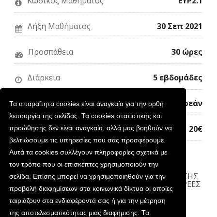
Κωδικός Μαθήματος
ΕΥΡ2.1
το
ότι
να
μάθημα
έχετε
του
εγγραφεί
ανακοινώσ
σε
ότι
Λήξη Μαθήματος
30 Σεπ 2021
αυτό
έχετε
το
εγγραφεί
μάθημα
σε
Προσπάθεια
30 ώρες
αυτό
το
μάθημα
Διάρκεια
5 εβδομάδες
Παρακολούθηση
Δωρεάν
Τα απαραίτητα cookies είναι αναγκαία για την ορθή
λειτουργία της σελίδας. Τα cookies στατιστικής και
Κόστος Βεβαίωσης
20€
προώθησης δεν είναι αναγκαία, αλλά μας βοηθούν να
βελτιώσουμε τις υπηρεσίες που σας προσφέρουμε.
Αυτά τα cookies συλλέγουν πληροφορίες σχετικά με
τον τρόπο που οι επισκέπτες χρησιμοποιούν την
ΠΕΡΙ
ΝΕΑ
ΣΥΧΝΕΣ ΕΡΩΤΗΣΕΙΣ
ΟΡΟΙ ΧΡΗΣΗΣ
σελίδα. Επίσης μπορεί να χρησιμοποιηθούν για την
ΠΡΟΣΩΠΙΚΑ ΔΕΔΟΜΕΝΑ
ΕΠΙΚΟΙΝΩΝΙΑ
ΔΩΡΕΕΣ
προβολή διαφημίσεων στα κοινωνικά δίκτυα οι οποίες
ΕΘΕΛΟΝΤΕΣ
ταιριάζουν στα ενδιαφέροντά σας ή για την μέτρηση
της αποτελεσματικότητας μιας διαφήμισης. Τα