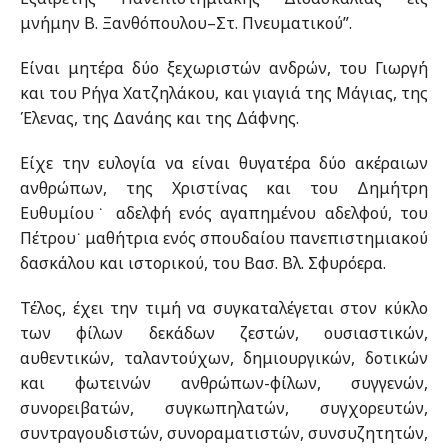
μνήμην Β. Ξανθόπουλου–Στ. Πνευματικού”.
Είναι μητέρα δύο ξεχωριστών ανδρών, του Γιωργή
και του Ρήγα Χατζηλάκου, και γιαγιά της Μάγιας, της
Έλενας, της Δανάης και της Δάφνης.
Είχε την ευλογία να είναι θυγατέρα δύο ακέραιων
ανθρώπων, της Χριστίνας και του Δημήτρη
Ευθυμίου˙ αδελφή ενός αγαπημένου αδελφού, του
Πέτρου˙ μαθήτρια ενός σπουδαίου πανεπιστημιακού
δασκάλου και ιστορικού, του Βασ. Βλ. Σφυρόερα.
Τέλος, έχει την τιμή να συγκαταλέγεται στον κύκλο
των φίλων δεκάδων ζεστών, ουσιαστικών,
αυθεντικών, ταλαντούχων, δημιουργικών, δοτικών
και φωτεινών ανθρώπων-φίλων, συγγενών,
συνορειβατών, συγκωπηλατών, συγχορευτών,
συντραγουδιστών, συνοραματιστών, συνσυζητητών,