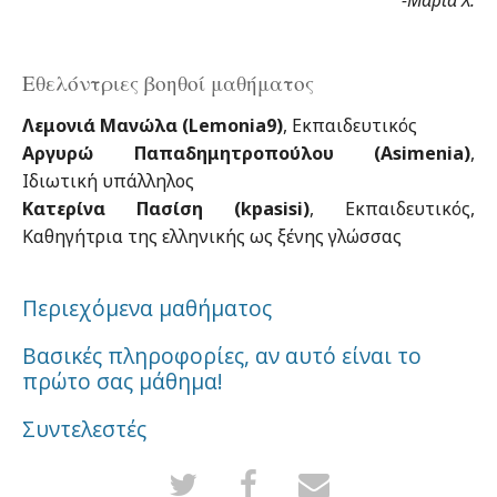
Εθελόντριες βοηθοί μαθήματος
Λεμονιά Μανώλα (Lemonia9)
, Εκπαιδευτικός
Αργυρώ Παπαδημητροπούλου (Asimenia)
,
Ιδιωτική υπάλληλος
Κατερίνα Πασίση (kpasisi)
, Eκπαιδευτικός,
Kαθηγήτρια της ελληνικής ως ξένης γλώσσας
Περιεχόμενα μαθήματος
Bασικές πληροφορίες, αν αυτό είναι το
πρώτο σας μάθημα!
Συντελεστές
Tweetάρετε
Κοινοποιήστε
Στείλτε
ότι
στη
E-