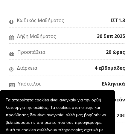
έχετε
σελίδα
mail
εγγραφεί
σας
σε
σε
στο
κάποιον
αυτό
Facebook
για
Κωδικός Μαθήματος
ΙΣΤ1.3
το
ότι
να
μάθημα
έχετε
του
εγγραφεί
ανακοινώσ
σε
ότι
Λήξη Μαθήματος
30 Σεπ 2025
αυτό
έχετε
το
εγγραφεί
μάθημα
σε
Προσπάθεια
20 ώρες
αυτό
το
μάθημα
Διάρκεια
4 εβδομάδες
Υπότιτλοι
Ελληνικά
Παρακολούθηση
Δωρεάν
Τα απαραίτητα cookies είναι αναγκαία για την ορθή
λειτουργία της σελίδας. Τα cookies στατιστικής και
Κόστος Βεβαίωσης
20€
προώθησης δεν είναι αναγκαία, αλλά μας βοηθούν να
βελτιώσουμε τις υπηρεσίες που σας προσφέρουμε.
Αυτά τα cookies συλλέγουν πληροφορίες σχετικά με