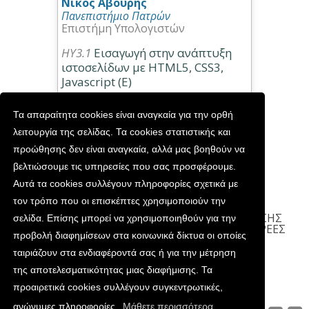
Νίκος Αβούρης
Πανεπιστήμιο Πατρών
Επιστήμη Υπολογιστών
ΗΥ3.1
Εισαγωγή στην ανάπτυξη
ιστοσελίδων με HTML5, CSS3,
Javascript (Ε)
Παρακολούθηση στον δικό σας ρυθμό
Τα απαραίτητα cookies είναι αναγκαία για την ορθή
λειτουργία της σελίδας. Τα cookies στατιστικής και
προώθησης δεν είναι αναγκαία, αλλά μας βοηθούν να
βελτιώσουμε τις υπηρεσίες που σας προσφέρουμε.
Αυτά τα cookies συλλέγουν πληροφορίες σχετικά με
τον τρόπο που οι επισκέπτες χρησιμοποιούν την
ΠΕΡΙ
ΝΕΑ
ΣΥΧΝΕΣ ΕΡΩΤΗΣΕΙΣ
ΟΡΟΙ ΧΡΗΣΗΣ
σελίδα. Επίσης μπορεί να χρησιμοποιηθούν για την
ΠΡΟΣΩΠΙΚΑ ΔΕΔΟΜΕΝΑ
ΕΠΙΚΟΙΝΩΝΙΑ
ΔΩΡΕΕΣ
προβολή διαφημίσεων στα κοινωνικά δίκτυα οι οποίες
ΕΘΕΛΟΝΤΕΣ
ταιριάζουν στα ενδιαφέροντά σας ή για την μέτρηση
της αποτελεσματικότητας μιας διαφήμισης. Τα
προαιρετικά cookies συλλέγουν συγκεντρωτικές,
ανώνυμες πληροφορίες.
Μάθετε περισσότερα